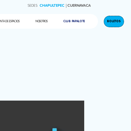
años
SEDES
CHAPULTEPEC
CUERNAVACA
 corporativos
BOLETOS
CLUB PAPALOTE
NTA DE ESPACIOS
NOSOTROS
Cumpleaños
Eventos corporativos