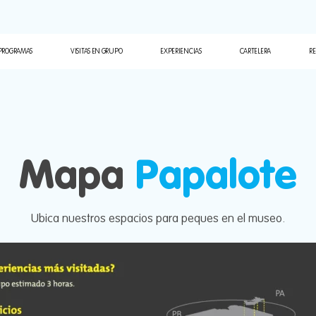
Summer Camp
Cumple
a Infancia
Cancha de los Niños
Eventos
palote
PROGRAMAS
VISITAS EN GRUPO
EXPERIENCIAS
CARTELERA
RE
te para todos
 de Niñas y Niños
Cuates
Summer Camp
ión y Certificación
Primera Infancia
Cancha de los Niños
ABC Papalote
Mapa
Papalote
Papalote para todos
Consejo de Niñas y Niños
Formación y Certificación
Ubica nuestros espacios para peques en el museo.