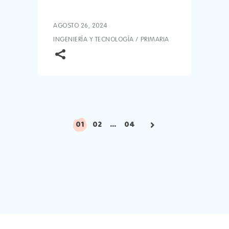
AGOSTO 26, 2024
INGENIERÍA Y TECNOLOGÍA
/
PRIMARIA
Paginación
01
02
…
04
de
entradas